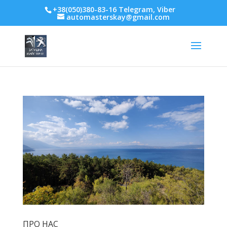
+38(050)380-83-16 Telegram, Viber
automasterskay@gmail.com
ПРО НАС