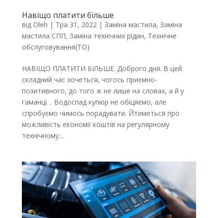
Навіщо платити більше
від
Oleh
|
Тра 31, 2022
|
Заміна мастила
,
Заміна
мастила СПП
,
Заміна технічних рідин
,
Технічне
обслуговування(ТО)
НАВІЩО ПЛАТИТИ БІЛЬШЕ. Доброго дня. В цей
складний час хочеться, чогось приємно-
позитивного, до того ж не лише на словах, а й у
гаманці… Водоспад купюр не обіцяємо, але
спробуємо чимось порадувати. Йтиметься про
можливість економії коштів на регулярному
технічному...