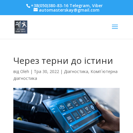
+38(050)380-83-16 Telegram, Viber
automasterskay@gmail.com
Через терни до істини
від
Oleh
|
Тра 30, 2022
|
Діагностика
,
Комп`ютерна
діагностика