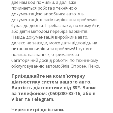
дає нам код помилки, а далі вже
починається робота з технічною
документацією виробника авто. А в
документації, шляхів вирішення проблеми
буває до десяти. І треба знаки, по якому йти,
або діяти методом перебіра варіантів.
Навідь документація виробника авто,
далеко не завжди, може дати відповідь на
питання як вирішити проблему! І тут все
полягає на знаннях, отриманих за
багаторічний досвід роботи, по технічному
обслуговуванню автомобілів Сітроен, Пежо.
Приїжджайте на комп`ютерну
діагностику систем вашого авто.
Вартість діагностики від 8$*. Запис
за телефоном: (050)380-83-16, або в
Viber та Telegram.
Через нетрі до істини.