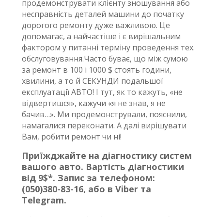
продемонструвати клієнту зношування або
несправність деталей машини до початку
дорогого ремонту дуже важливою. Це
допомагає, а найчастіше і є вирішальним
фактором у питанні терміну проведення тех.
обслуговування.Часто буває, що між сумою
за ремонт в 100 і 1000 $ стоять години,
хвилини, а то й СЕКУНДИ подальшої
експлуатації АВТО! І тут, як то кажуть, «не
відвертишся», кажучи «я не знав, я не
бачив…». Ми продемонстрували, пояснили,
намагалися переконати. А далі вирішувати
Вам, робити ремонт чи ні!
Приїжджайте на діагностику систем
вашого авто. Вартість діагностики
від 9$*. Запис за телефоном:
(050)380-83-16, або в Viber та
Telegram.