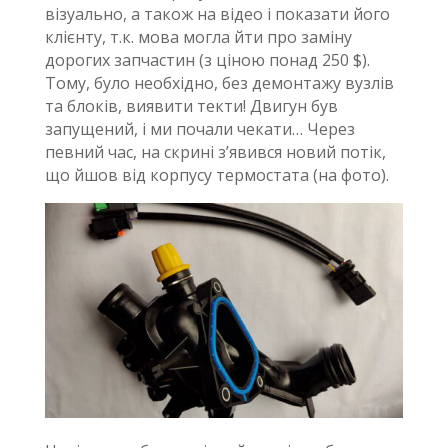
візуально, а також на відео і показати його
клієнту, т.к. мова могла йти про заміну
дорогих запчастин (з ціною понад 250 $).
Тому, було необхідно, без демонтажу вузлів
та блоків, виявити текти! Двигун був
запущений, і ми почали чекати… Через
певний час, на скрині з’явився новий потік,
що йшов від корпусу термостата (на фото).