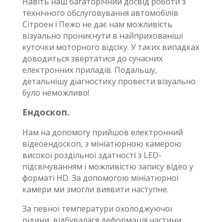
Навіть наш багаторічний досвід роботи з
технічного обслуговування автомобілів
Сітроен і Пежо не дає нам можливість
візуально проникнути в найприхованіші
куточки моторного відсіку. У таких випадках
доводиться звертатися до сучасних
електронних приладів. Подальшу,
детальнішу діагностику провести візуально
було неможливо!
Ендоскоп.
Нам на допомогу прийшов електронний
відеоендоскоп, з мініатюрною камерою
високої роздільної здатності з LED-
підсвічуванням і можливістю запису відео у
форматі HD. За допомогою мініатюрної
камери ми змогли виявити наступне.
За певної температури охолоджуючої
рідини, відбувалася деформація частини