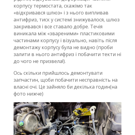
корпусу термостата, скажімо так
«відкривався шлюз» і з нього випливав
антифриз, тиск у системі знижувалося, шлюз
закривався і все ставало добре. Течія
виникала між «звареними» пластиковими
частинами корпусу і візуально, навіть після
демонтажу корпусу була не видно (проби
залити в нього антифриз і побачити текти ні
до чого не призвела!).
Ось скільки прийшлось демонтувати
запчастин, щоби побачити несправність на
власні очі. Це зайняло би декілька годин(на
фото нижче)