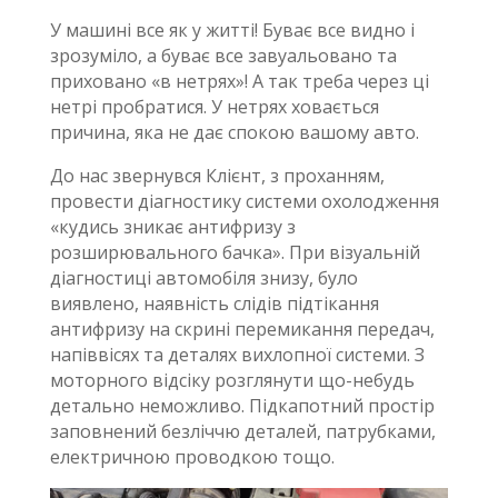
У машині все як у житті! Буває все видно і
зрозуміло, а буває все завуальовано та
приховано «в нетрях»! А так треба через ці
нетрі пробратися. У нетрях ховається
причина, яка не дає спокою вашому авто.
До нас звернувся Клієнт, з проханням,
провести діагностику системи охолодження
«кудись зникає антифризу з
розширювального бачка». При візуальній
діагностиці автомобіля знизу, було
виявлено, наявність слідів підтікання
антифризу на скрині перемикання передач,
напіввісях та деталях вихлопної системи. З
моторного відсіку розглянути що-небудь
детально неможливо. Підкапотний простір
заповнений безліччю деталей, патрубками,
електричною проводкою тощо.