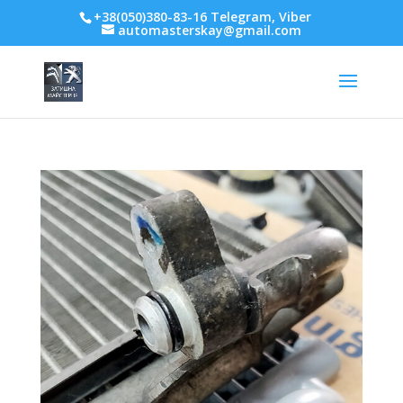
+38(050)380-83-16 Telegram, Viber
automasterskay@gmail.com