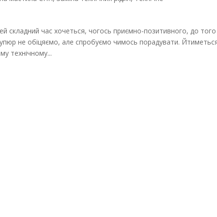
 складний час хочеться, чогось приємно-позитивного, до того
 купюр не обіцяємо, але спробуємо чимось порадувати. Йтиметьс
му технічному...