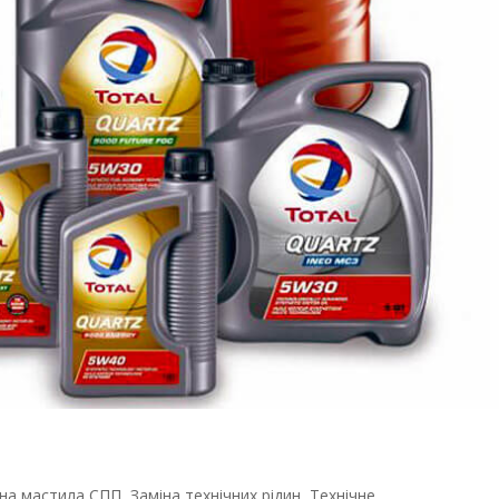
іна мастила СПП
,
Заміна технічних рідин
,
Технічне