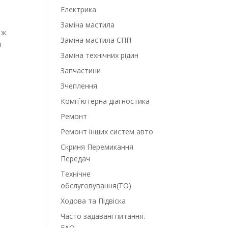
Електрика
Заміна мастила
 ж
Заміна мастила СПП
я
Заміна технічних рідин
Запчастини
Зчеплення
Комп`ютерна діагностика
Ремонт
Ремонт інших систем авто
Скриня Перемикання
Передач
Технічне
обслуговування(ТО)
Ходова та Підвіска
Часто задавані питання.
FAQ