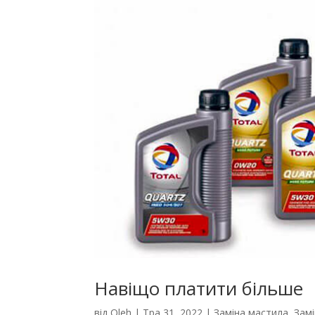
Навіщо платити більше
від
Oleh
|
Тра 31, 2022
|
Заміна мастила
,
Зам