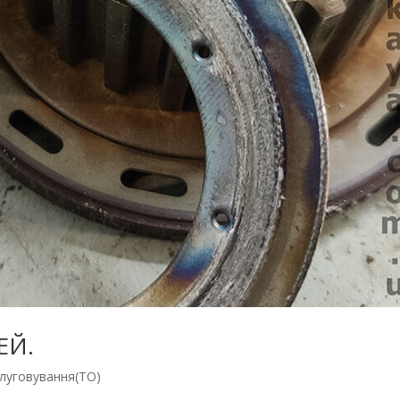
ЕЙ.
слуговування(ТО)