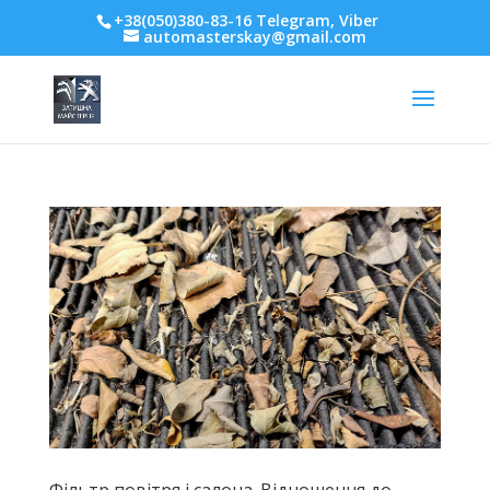
+38(050)380-83-16 Telegram, Viber
automasterskay@gmail.com