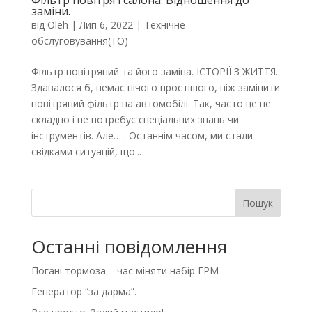
Фільтр повітря і салона. Відношення до
заміни.
від
Oleh
|
Лип 6, 2022
|
Технічне
обслуговування(ТО)
Фільтр повітряний та його заміна. ІСТОРІЇ З ЖИТТЯ.
Здавалося б, немає нічого простішого, ніж замінити
повітряний фільтр на автомобілі. Так, часто це не
складно і не потребує спеціальних знань чи
інструментів. Але… . Останнім часом, ми стали
свідками ситуацій, що...
Пошук
Останні повідомлення
Погані тормоза – час міняти набір ГРМ
Генератор “за дарма”.