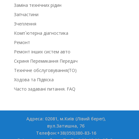
Заміна технічних рідин
Запчастини
Зчеплення
Комп`ютерна діагностика
Ремонт
Ремонт інших систем авто
Скриня Перемикання Передач
Технічне обслуговування(ТО)
Ходова та Підвіска
Часто задавані питання. FAQ
Адреса: 02081, м.Київ (Лівий берег),
вул.Затишна, 7б
Телефон:+38(050)380-83-16