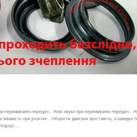
ри перемиканні передач… Нові звуки при перемиканні передач… Н
а жвавість при розгоні… Обороти двигуна зростають, а швидкіст
офорі…...