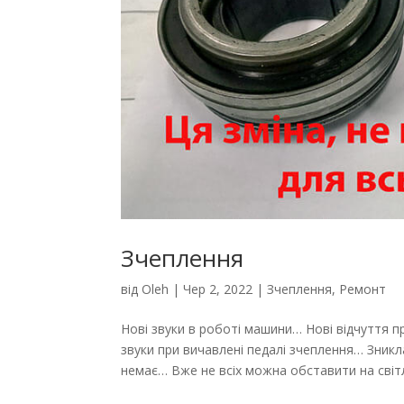
Зчеплення
від
Oleh
|
Чер 2, 2022
|
Зчеплення
,
Ремонт
Нові звуки в роботі машини… Нові відчуття п
звуки при вичавлені педалі зчеплення… Зникл
немає… Вже не всіх можна обставити на світл