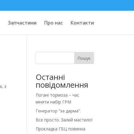
Запчастини
Про нас
Контакти
Пошук
Останні
повідомлення
і, з
Погані тормоза – час
міняти набір ГРМ
Генератор “за дарма”.
Все просто. Залий мастило!
Прокладка ГБЦ повинна