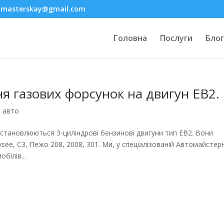
omasterskay@gmail.com
Головна
Послуги
Блог
я газових форсунок на двигун EB2.
м авто
встановлюються 3-циліндрові бензинові двигуни тип EB2. Вони
ee, C3, Пежо 208, 2008, 301. Ми, у спеціалізованій Автомайстерн
білів...