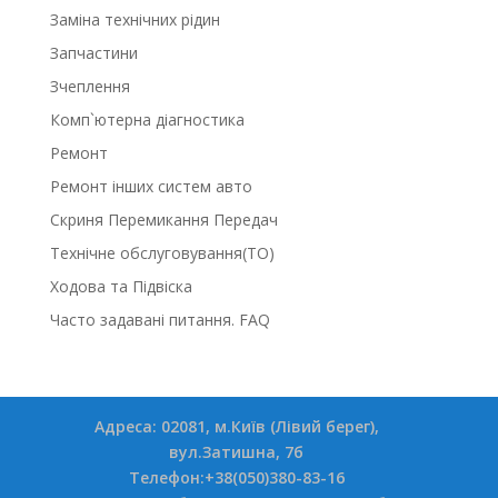
Заміна технічних рідин
Запчастини
Зчеплення
Комп`ютерна діагностика
Ремонт
Ремонт інших систем авто
Скриня Перемикання Передач
Технічне обслуговування(ТО)
Ходова та Підвіска
Часто задавані питання. FAQ
Адреса: 02081, м.Київ (Лівий берег),
вул.Затишна, 7б
Телефон:+38(050)380-83-16