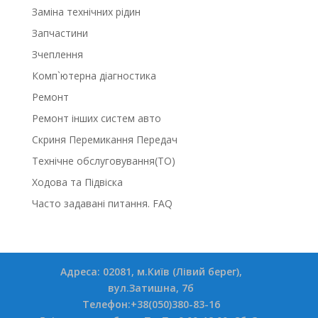
Заміна технічних рідин
Запчастини
Зчеплення
Комп`ютерна діагностика
Ремонт
Ремонт інших систем авто
Скриня Перемикання Передач
Технічне обслуговування(ТО)
Ходова та Підвіска
Часто задавані питання. FAQ
Адреса: 02081, м.Київ (Лівий берег),
вул.Затишна, 7б
Телефон:+38(050)380-83-16