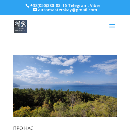
+38(050)380-83-16 Telegram, Viber
automasterskay@gmail.com
ПРО НАС