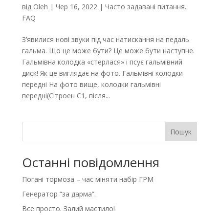
від
Oleh
|
Чер 16, 2022
|
Часто задавані питання.
FAQ
З’явилися нові звуки під час натискання на педаль
гальма. Що це може бути? Це може бути наступне.
Гальмівна колодка «стерлася» і псує гальмівний
диск! Як це виглядає на фото. Гальмівні колодки
передні На фото вище, колодки гальмівні
передні(Сітроен С1, після...
Пошук
Останні повідомлення
Погані тормоза – час міняти набір ГРМ
Генератор “за дарма”.
Все просто. Залий мастило!