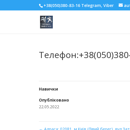
+38(050)380-83-16 Telegram, Viber
au
Телефон:+38(050)380
Навички
Опубліковано
22.05.2022
←
Адраса: 02081, м.Київ (Лівий берег), вул.За