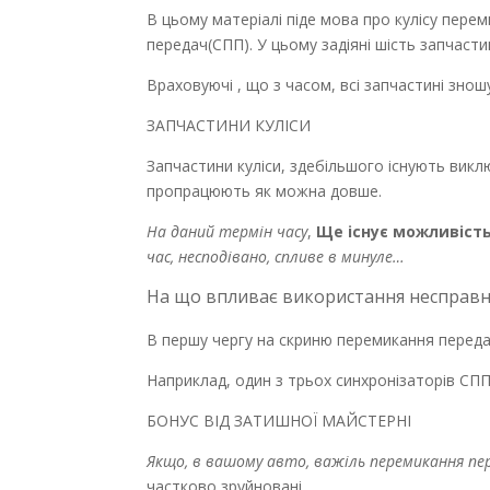
В цьому матеріалі піде мова про кулісу пере
передач(СПП). У цьому задіяні шість запчасти
Враховуючі , що з часом, всі запчастині знош
ЗАПЧАСТИНИ КУЛІСИ
Запчастини куліси, здебільшого існують виклю
пропрацюють як можна довше.
На даний термін часу
,
Ще існує можливіст
час, несподівано, спливе в минуле…
На що впливає використання несправно
В першу чергу на скриню перемикання передач
Наприклад, один з трьох синхронізаторів СПП, 
БОНУС ВІД ЗАТИШНОЇ МАЙСТЕРНІ
Якщо, в вашому авто, важіль перемикання пер
частково зруйновані.