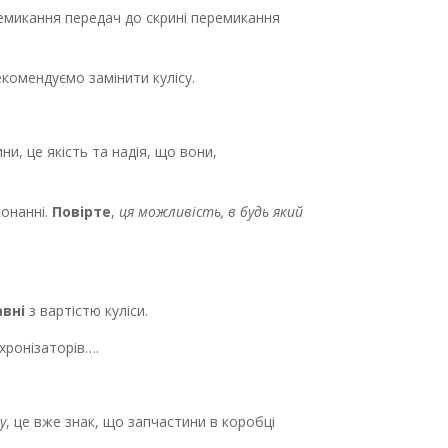
ремикання передач до скрині перемикання
екомендуємо замінити кулісу.
и, це якість та надія, що вони,
конанні.
Повірте
,
ця можливість, в будь який
авні
з вартістю куліси.
нхронізаторів….
у
, це вже знак, що запчастини в коробці