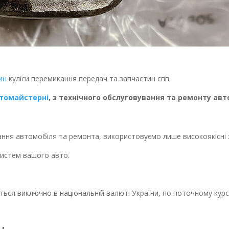
ин
куліси перемикання передач та запчастин спп.
втомайстерні
, з технічного обслуговування та ремонту авт
ання автомобіля та ремонта, використовуємо лише високоякісні 
истем вашого авто.
иться виключно в національній валюті України, по поточному курс