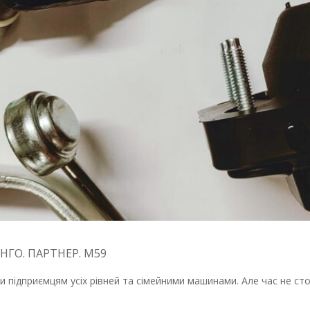
НГО. ПАРТНЕР. М59
и підприємцям усіх рівней та сімейними машинами. Але час не стої