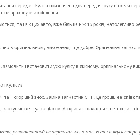
микання передач. Куліса призначена для передачі руху важеля пе
н, не враховуючи кріплення.
уються, та і вік цих авто, вже більше ніж 15 років, наполегливо р
чно в оригінальному виконання, і це добре. Оригінальні запчастин
ь
, замовити і встановити усю кулісу в якісному, оригінальному ви
ї куліси?
 та її скоріший знос. Заміна запчастин СПП, це гроші,
не співст
вартує як вся куліса цілком! А скриня складається не тільки з сі
едач, розташований не вертикально, а має наклін в якусь сторон